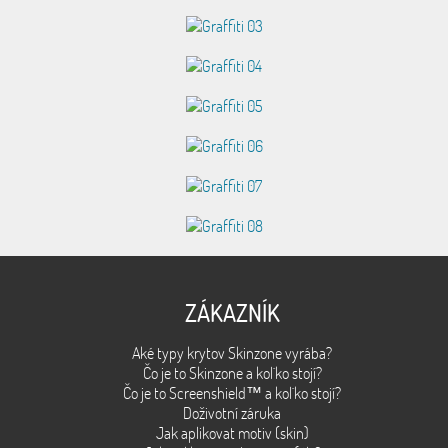
ZÁKAZNÍK
Aké typy krytov Skinzone vyrába?
Čo je to Skinzone a kol´ko stojí?
Čo je to Screenshield™ a kol´ko stojí?
Doživotní záruka
Jak aplikovat motiv (skin)