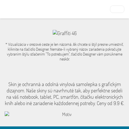
* Vizualizácia v orezové ceste je len názorná. Ak chcete si štýl presne umiestniť,
kliknite na tlačidlo Designer. Nemáte-li vybraný názov zariadenia pokračujte
vybraním štýlu stlačením "To potrebujem", tlačidlo Designer vám ponúkneme
neskôr.
Skin je ochranná a odolná vinylová samolepka s grafickým
dizajnom. Naše skiny sú navrhnuté tak, aby perfektne sedeli
na váš notebook, tablet, PC, smartfón, čítačku elektronických
kníh alebo iné zariadenie každodennej potreby. Ceny od 9.9 €.