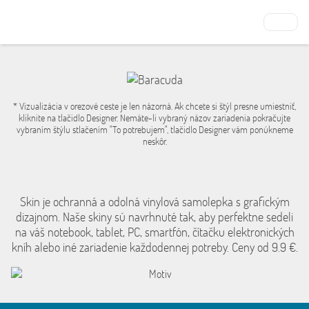
* Vizualizácia v orezové ceste je len názorná. Ak chcete si štýl presne umiestniť,
kliknite na tlačidlo Designer. Nemáte-li vybraný názov zariadenia pokračujte
vybraním štýlu stlačením "To potrebujem", tlačidlo Designer vám ponúkneme
neskôr.
Skin je ochranná a odolná vinylová samolepka s grafickým
dizajnom. Naše skiny sú navrhnuté tak, aby perfektne sedeli
na váš notebook, tablet, PC, smartfón, čítačku elektronických
kníh alebo iné zariadenie každodennej potreby. Ceny od 9.9 €.