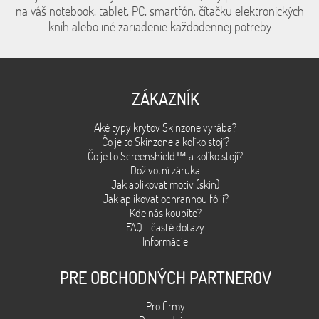
na váš notebook, tablet, PC, smartfón, čítačku elektronických
kníh alebo iné zariadenie každodennej potreby
ZÁKAZNÍK
Aké typy krytov Skinzone vyrába?
Čo je to Skinzone a kol´ko stojí?
Čo je to Screenshield™ a kol´ko stojí?
Doživotní záruka
Jak aplikovat motiv (skin)
Jak aplikovat ochrannou fólii?
Kde nás koupíte?
FAQ - časté dotazy
Informácie
PRE OBCHODNÝCH PARTNEROV
Pro firmy