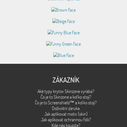
ZÁKAZNÍK
Aké typy krytov Skinzone vyrába?
Čo je to Skinzone a kol´ko stojí?
Čo je to Screenshield™ a kol´ko stojí?
Doživotní záruka
Jak aplikovat motiv (skin)
Jak aplikovat ochrannou fólii?
Kde nás koupíte?