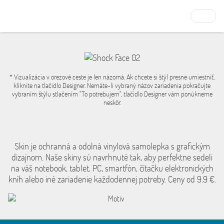
* Vizualizácia v orezové ceste je len názorná. Ak chcete si štýl presne umiestniť,
kliknite na tlačidlo Designer. Nemáte-li vybraný názov zariadenia pokračujte
vybraním štýlu stlačením "To potrebujem", tlačidlo Designer vám ponúkneme
neskôr.
Skin je ochranná a odolná vinylová samolepka s grafickým
dizajnom. Naše skiny sú navrhnuté tak, aby perfektne sedeli
na váš notebook, tablet, PC, smartfón, čítačku elektronických
kníh alebo iné zariadenie každodennej potreby. Ceny od 9.9 €.