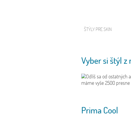
ŠTÝLY PRE SKIN
VYBER VLASTNÝ ŠTÝL
* Vizualizácia v orezové ceste je len názorná. Ak chcete si štýl pre
vybraný názov zariadenia pokračujte vybraním štýlu stlačením "To
Vyber si štýl z 
Odlíš sa od ostatných
máme vyše 2500 presne z
Prima Cool