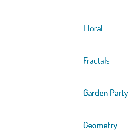
Floral
Fractals
Obchodní p
Upozorňujeme, že na tomto webe prebieha značkovanie pr
Garden Party
Geometry