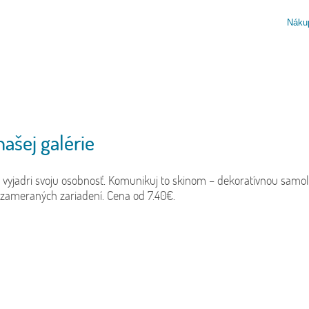
Náku
COLO
sne umiestniť, kliknite na tlačidlo Designer. Nemáte-li
Skin je ochr
 potrebujem", tlačidlo Designer vám ponúkneme neskôr.
dizajnom. Na
našej galérie
váš notebook
alebo iné za
 a vyjadri svoju osobnosť. Komunikuj to skinom – dekoratívnou sa
ameraných zariadení. Cena od 7.40€.