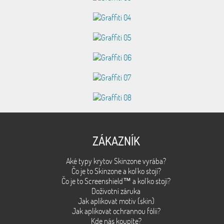
ZÁKAZNÍK
Aké typy krytov Skinzone vyrába?
Čo je to Skinzone a kol´ko stojí?
Čo je to Screenshield™ a kol´ko stojí?
Doživotní záruka
Jak aplikovat motiv (skin)
Jak aplikovat ochrannou fólii?
Kde nás koupíte?