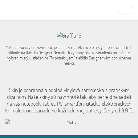
* Vizualizácia v orezové ceste je len názorná. Ak chcete si štýl presne umiestniť,
kliknite na tlačidlo Designer. Nemáte-li vybraný názov zariadenia pokračujte
vybraním štýlu stlačením "To potrebujem", tlačidlo Designer vám ponúkneme
neskôr.
Skin je ochranná a odolná vinylová samolepka s grafickým
dizajnom. Naše skiny sú navrhnuté tak, aby perfektne sedeli
na váš notebook, tablet, PC, smartfón, čítačku elektronických
kníh alebo iné zariadenie každodennej potreby. Ceny od 9.9 €.