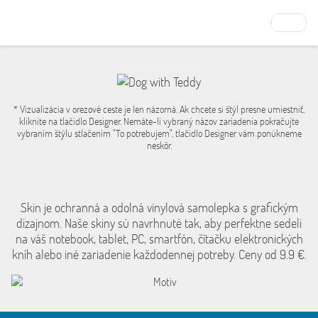
* Vizualizácia v orezové ceste je len názorná. Ak chcete si štýl presne umiestniť,
kliknite na tlačidlo Designer. Nemáte-li vybraný názov zariadenia pokračujte
vybraním štýlu stlačením "To potrebujem", tlačidlo Designer vám ponúkneme
neskôr.
Skin je ochranná a odolná vinylová samolepka s grafickým
dizajnom. Naše skiny sú navrhnuté tak, aby perfektne sedeli
na váš notebook, tablet, PC, smartfón, čítačku elektronických
kníh alebo iné zariadenie každodennej potreby. Ceny od 9.9 €.