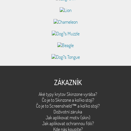
ZÁKAZNÍK
Aké typy krytov Skinzone vyrába?
Čo je to Skinzone a kol´ko stojí?
Čo je to Screenshield™ a kol´ko stojí?
Doživotní záruka
Jak aplikovat motiv (skin)
Jak aplikovat ochrannou fólii?
Kde nás koupíte?