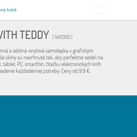
pný košík
WITH TEDDY
[ NAT0015 ]
anná a odolná vinylová samolepka s grafickým
še skiny sú navrhnuté tak, aby perfektne sedeli na
, tablet, PC, smartfón, čítačku elektronických kníh
riadenie každodennej potreby. Ceny od 9.9 €.