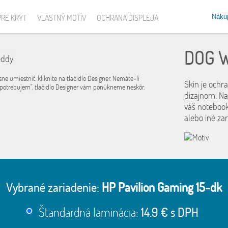
Náku
PRE KRYT
VLASTNÝ MOTÍV
OCHRANA DISPLEJA
DOG 
sne umiestniť, kliknite na tlačidlo Designer. Nemáte-li
Skin je ochr
 potrebujem", tlačidlo Designer vám ponúkneme neskôr.
dizajnom. Na
váš notebook
alebo iné za
Vybrané zariadenie:
HP Pavilion Gaming 15-dk
Štandardná laminácia:
14.9 € s DPH