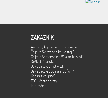
ZÁKAZNÍK
Aké typy krytov Skinzone vyrába?
Čo je to Skinzone a kol´ko stojí?
Čo je to Screenshield™ a kol´ko stojí?
Doživotní záruka
Jak aplikovat motiv (skin)
Jak aplikovat ochrannou fólii?
Kde nás koupíte?
FAQ - časté dotazy
Informácie