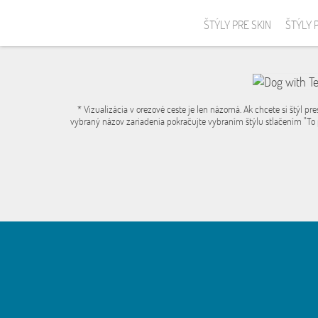
ŠTÝLY PRE SKIN
ŠTÝLY 
* Vizualizácia v orezové ceste je len názorná. Ak chcete si štýl pre
vybraný názov zariadenia pokračujte vybraním štýlu stlačením "To