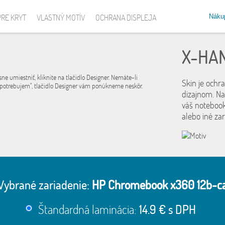
Náku
PRE KRYT
VLASTNÝ MOTÍV
OCHRANA DISPLEJA
X-HA
sne umiestniť, kliknite na tlačidlo Designer. Nemáte-li
Skin je ochr
 potrebujem", tlačidlo Designer vám ponúkneme neskôr.
dizajnom. Na
váš notebook
alebo iné za
Vybrané zariadenie:
HP Chromebook x360 12b-c
Štandardná laminácia:
14.9 € s DPH