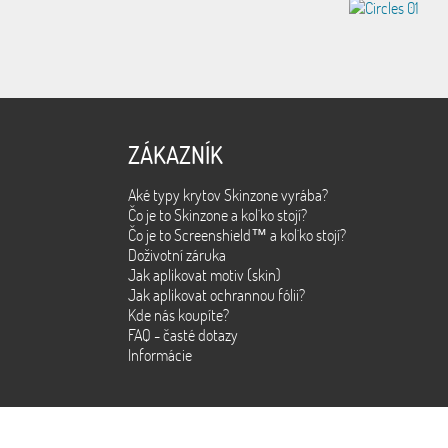
ZÁKAZNÍK
Aké typy krytov Skinzone vyrába?
Čo je to Skinzone a kol´ko stojí?
Čo je to Screenshield™ a kol´ko stojí?
Doživotní záruka
Jak aplikovat motiv (skin)
Jak aplikovat ochrannou fólii?
Kde nás koupíte?
FAQ - časté dotazy
Informácie