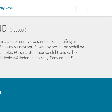
pný košík
ND
[ ABS0001 ]
anná a odolná vinylová samolepka s grafickým
še skiny sú navrhnuté tak, aby perfektne sedeli na
, tablet, PC, smartfón, čítačku elektronických kníh
riadenie každodennej potreby. Ceny od 9.9 €.
a