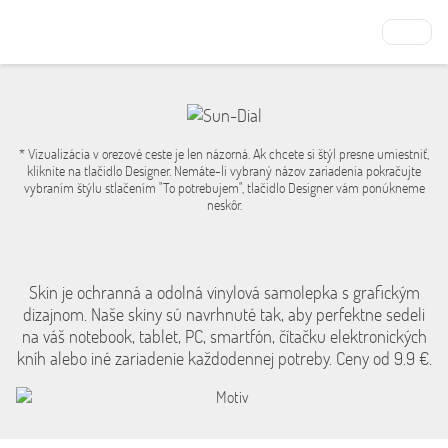
* Vizualizácia v orezové ceste je len názorná. Ak chcete si štýl presne umiestniť,
kliknite na tlačidlo Designer. Nemáte-li vybraný názov zariadenia pokračujte
vybraním štýlu stlačením "To potrebujem", tlačidlo Designer vám ponúkneme
neskôr.
Skin je ochranná a odolná vinylová samolepka s grafickým
dizajnom. Naše skiny sú navrhnuté tak, aby perfektne sedeli
na váš notebook, tablet, PC, smartfón, čítačku elektronických
kníh alebo iné zariadenie každodennej potreby. Ceny od 9.9 €.