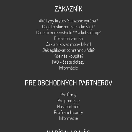
ZÁKAZNÍK
Aké typy krytov Skinzone vyrába?
Čo je to Skinzone a kol´ko stojí?
Čo je to Screenshield™ a kol´ko stojí?
Doživotní záruka
Jak aplikovat motiv (skin)
Jak aplikovat ochrannou fólii?
Kde nás koupíte?
FAQ - časté dotazy
Informácie
PRE OBCHODNÝCH PARTNEROV
Pro firmy
Pro prodejce
Naši partneři
Pro franchisanty
Informácie