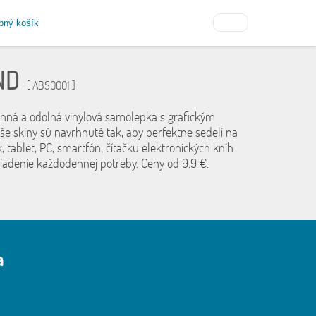
pný košík
ND
[ ABS0001 ]
anná a odolná vinylová samolepka s grafickým
še skiny sú navrhnuté tak, aby perfektne sedeli na
, tablet, PC, smartfón, čítačku elektronických kníh
riadenie každodennej potreby. Ceny od 9.9 €.
a