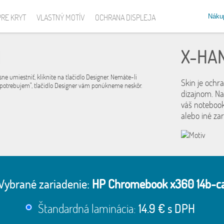
Náku
PRE KRYT
VLASTNÝ MOTÍV
OCHRANA DISPLEJA
X-HA
sne umiestniť, kliknite na tlačidlo Designer. Nemáte-li
Skin je ochr
 potrebujem", tlačidlo Designer vám ponúkneme neskôr.
dizajnom. Na
váš notebook
alebo iné za
Vybrané zariadenie:
HP Chromebook x360 14b-c
Štandardná laminácia:
14.9 € s DPH