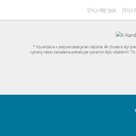
ŠTÝLY PRE SKIN
ŠTÝLY 
* Vizualizácia v orezové ceste je len názorná. Ak chcete si štýl pre
vybraný názov zariadenia pokračujte vybraním štýlu stlačením "To