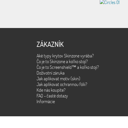
ZÁKAZNÍK
Aké typy krytov Skinzone vyrába?
Čo je to Skinzone a kol´ko stojí?
Čo je to Screenshield™ a kol´ko stojí?
Doživotní záruka
Jak aplikovat motiv (skin)
Jak aplikovat ochrannou fólii?
Kde nás koupíte?
FAQ - časté dotazy
Informácie