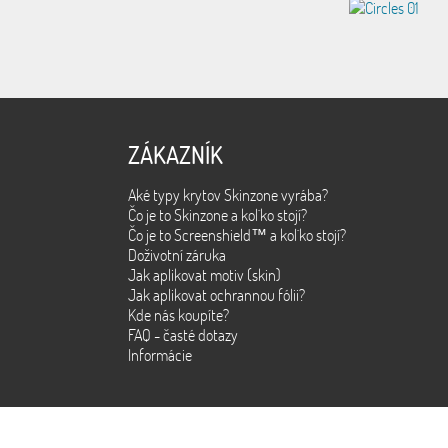
ZÁKAZNÍK
Aké typy krytov Skinzone vyrába?
Čo je to Skinzone a kol´ko stojí?
Čo je to Screenshield™ a kol´ko stojí?
Doživotní záruka
Jak aplikovat motiv (skin)
Jak aplikovat ochrannou fólii?
Kde nás koupíte?
FAQ - časté dotazy
Informácie