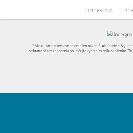
ŠTÝLY PRE SKIN
ŠTÝLY 
* Vizualizácia v orezové ceste je len názorná. Ak chcete si štýl pre
vybraný názov zariadenia pokračujte vybraním štýlu stlačením "To