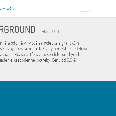
pný košík
RGROUND
[ ABS0003 ]
anná a odolná vinylová samolepka s grafickým
še skiny sú navrhnuté tak, aby perfektne sedeli na
, tablet, PC, smartfón, čítačku elektronických kníh
riadenie každodennej potreby. Ceny od 9.9 €.