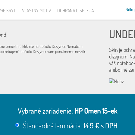
Náku
PRE KRYT
VLASTNÝ MOTÍV
OCHRANA DISPLEJA
UNDE
sne umiestniť, kliknite na tlačidlo Designer. Nemáte-li
Skin je ochr
 potrebujem", tlačidlo Designer vám ponúkneme neskôr.
dizajnom. Na
váš notebook
alebo iné za
Vybrané zariadenie:
HP Omen 15-ek
Štandardná laminácia:
14.9 € s DPH