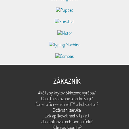
ZÁKAZNÍK
Aké typy krytov Skinzone vyrába?
Čo je to Skinzone a kol´ko stojí?
Čo je to Screenshield™ a kol´ko stojí?
Doživotní záruka
Jak aplikovat motiv (skin)
Jak aplikovat ochrannou fólii?
Kde nás koupíte?