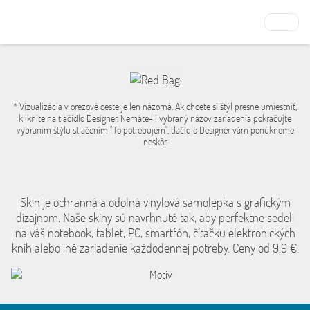
* Vizualizácia v orezové ceste je len názorná. Ak chcete si štýl presne umiestniť,
kliknite na tlačidlo Designer. Nemáte-li vybraný názov zariadenia pokračujte
vybraním štýlu stlačením "To potrebujem", tlačidlo Designer vám ponúkneme
neskôr.
Skin je ochranná a odolná vinylová samolepka s grafickým
dizajnom. Naše skiny sú navrhnuté tak, aby perfektne sedeli
na váš notebook, tablet, PC, smartfón, čítačku elektronických
kníh alebo iné zariadenie každodennej potreby. Ceny od 9.9 €.