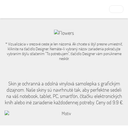
* Vizualizácia v orezové ceste je len názorná. Ak chcete si štýl presne umiestniť,
kliknite na tlačidlo Designer. Nemáte-li vybraný názov zariadenia pokračujte
vybraním štýlu stlačením "To potrebujem", tlačidlo Designer vám ponúkneme
neskôr.
Skin je ochranná a odolná vinylová samolepka s grafickým
dizajnom. Naše skiny sú navrhnuté tak, aby perfektne sedeli
na váš notebook, tablet, PC, smartfón, čítačku elektronických
kníh alebo iné zariadenie každodennej potreby. Ceny od 9.9 €.