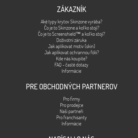
ZÁKAZNÍK
Aké typy krytov Skinzone vyrába?
Čo je to Skinzone a kol´ko stojí?
Čo je to Screenshield™ a kol´ko stojí?
Doživotní záruka
Jak aplikovat motiv (skin)
Jak aplikovat ochrannou fólii?
Kde nás koupíte?
FAQ - časté dotazy
Informácie
PRE OBCHODNÝCH PARTNEROV
Pro firmy
Pro prodejce
Naši partneři
Pro franchisanty
Informácie