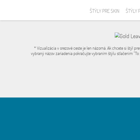
ŠTÝLY PRE SKIN
ŠTÝLY 
* Vizualizácia v orezové ceste je len názorná. Ak chcete si štýl pre
vybraný názov zariadenia pokračujte vybraním štýlu stlačením "To