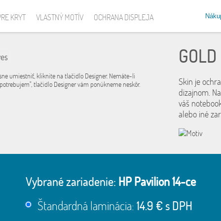
Náku
PRE KRYT
VLASTNÝ MOTÍV
OCHRANA DISPLEJA
GOLD
sne umiestniť, kliknite na tlačidlo Designer. Nemáte-li
Skin je ochr
 potrebujem", tlačidlo Designer vám ponúkneme neskôr.
dizajnom. Na
váš notebook
alebo iné za
Vybrané zariadenie:
HP Pavilion 14-ce
Štandardná laminácia:
14.9 € s DPH