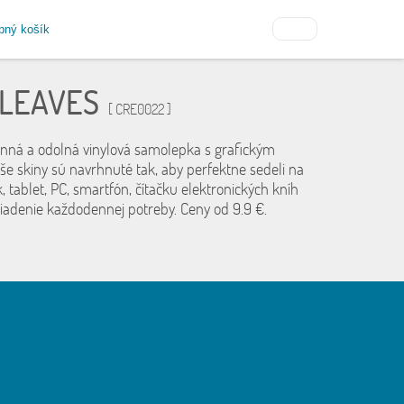
pný košík
 LEAVES
[ CRE0022 ]
anná a odolná vinylová samolepka s grafickým
še skiny sú navrhnuté tak, aby perfektne sedeli na
, tablet, PC, smartfón, čítačku elektronických kníh
riadenie každodennej potreby. Ceny od 9.9 €.