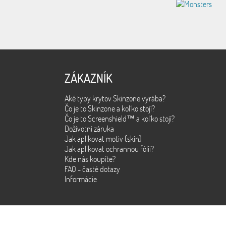
ZÁKAZNÍK
Aké typy krytov Skinzone vyrába?
Čo je to Skinzone a kol´ko stojí?
Čo je to Screenshield™ a kol´ko stojí?
Doživotní záruka
Jak aplikovat motiv (skin)
Jak aplikovat ochrannou fólii?
Kde nás koupíte?
FAQ - časté dotazy
Informácie