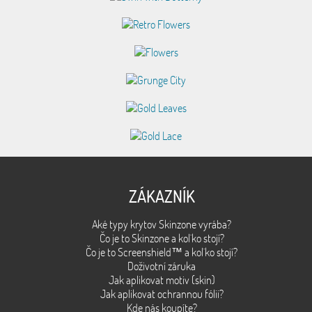
ZÁKAZNÍK
Aké typy krytov Skinzone vyrába?
Čo je to Skinzone a kol´ko stojí?
Čo je to Screenshield™ a kol´ko stojí?
Doživotní záruka
Jak aplikovat motiv (skin)
Jak aplikovat ochrannou fólii?
Kde nás koupíte?