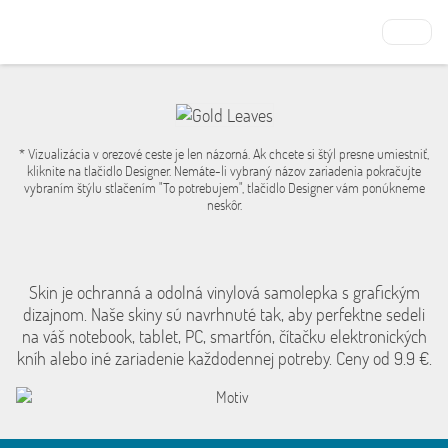
* Vizualizácia v orezové ceste je len názorná. Ak chcete si štýl presne umiestniť,
kliknite na tlačidlo Designer. Nemáte-li vybraný názov zariadenia pokračujte
vybraním štýlu stlačením "To potrebujem", tlačidlo Designer vám ponúkneme
neskôr.
Skin je ochranná a odolná vinylová samolepka s grafickým
dizajnom. Naše skiny sú navrhnuté tak, aby perfektne sedeli
na váš notebook, tablet, PC, smartfón, čítačku elektronických
kníh alebo iné zariadenie každodennej potreby. Ceny od 9.9 €.