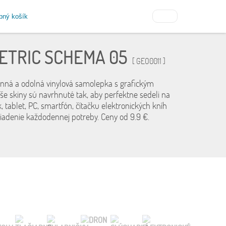
pný košík
ETRIC SCHEMA 05
[ GEO0011 ]
anná a odolná vinylová samolepka s grafickým
še skiny sú navrhnuté tak, aby perfektne sedeli na
, tablet, PC, smartfón, čítačku elektronických kníh
riadenie každodennej potreby. Ceny od 9.9 €.