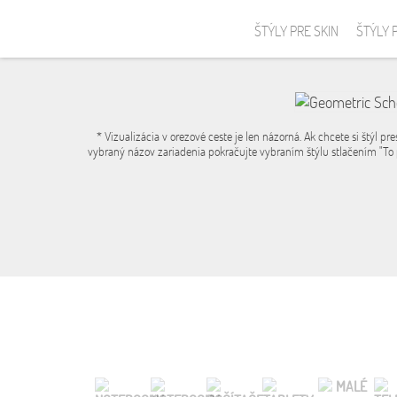
ŠTÝLY PRE SKIN
ŠTÝLY 
* Vizualizácia v orezové ceste je len názorná. Ak chcete si štýl pre
vybraný názov zariadenia pokračujte vybraním štýlu stlačením "To