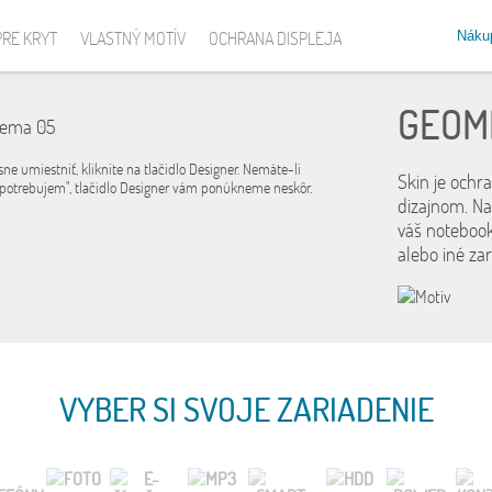
Náku
PRE KRYT
VLASTNÝ MOTÍV
OCHRANA DISPLEJA
GEOM
sne umiestniť, kliknite na tlačidlo Designer. Nemáte-li
Skin je ochr
 potrebujem", tlačidlo Designer vám ponúkneme neskôr.
dizajnom. Na
váš notebook
alebo iné za
VYBER SI SVOJE ZARIADENIE