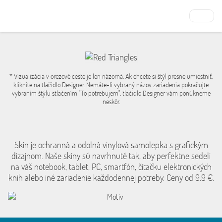
* Vizualizácia v orezové ceste je len názorná. Ak chcete si štýl presne umiestniť,
kliknite na tlačidlo Designer. Nemáte-li vybraný názov zariadenia pokračujte
vybraním štýlu stlačením "To potrebujem", tlačidlo Designer vám ponúkneme
neskôr.
Skin je ochranná a odolná vinylová samolepka s grafickým
dizajnom. Naše skiny sú navrhnuté tak, aby perfektne sedeli
na váš notebook, tablet, PC, smartfón, čítačku elektronických
kníh alebo iné zariadenie každodennej potreby. Ceny od 9.9 €.