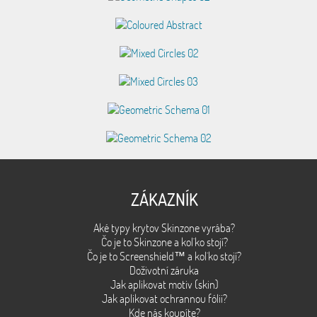
ZÁKAZNÍK
Aké typy krytov Skinzone vyrába?
Čo je to Skinzone a kol´ko stojí?
Čo je to Screenshield™ a kol´ko stojí?
Doživotní záruka
Jak aplikovat motiv (skin)
Jak aplikovat ochrannou fólii?
Kde nás koupíte?