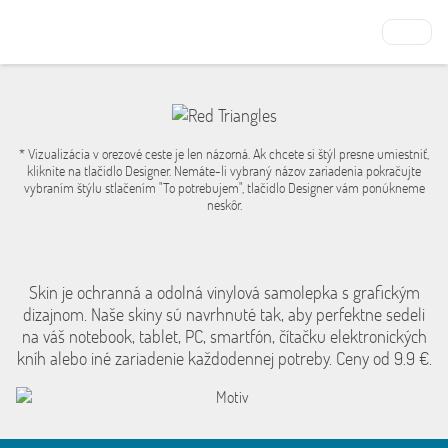
* Vizualizácia v orezové ceste je len názorná. Ak chcete si štýl presne umiestniť,
kliknite na tlačidlo Designer. Nemáte-li vybraný názov zariadenia pokračujte
vybraním štýlu stlačením "To potrebujem", tlačidlo Designer vám ponúkneme
neskôr.
Skin je ochranná a odolná vinylová samolepka s grafickým
dizajnom. Naše skiny sú navrhnuté tak, aby perfektne sedeli
na váš notebook, tablet, PC, smartfón, čítačku elektronických
kníh alebo iné zariadenie každodennej potreby. Ceny od 9.9 €.