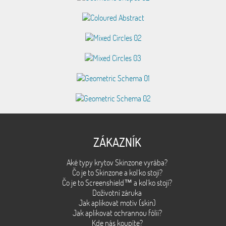
ZÁKAZNÍK
Aké typy krytov Skinzone vyrába?
Čo je to Skinzone a kol´ko stojí?
Čo je to Screenshield™ a kol´ko stojí?
Doživotní záruka
Jak aplikovat motiv (skin)
Jak aplikovat ochrannou fólii?
Kde nás koupíte?